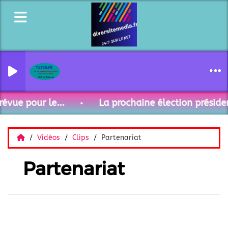
évue pour le...
La prochaine élection présiden
Vidéos
Clips
Partenariat
Partenariat