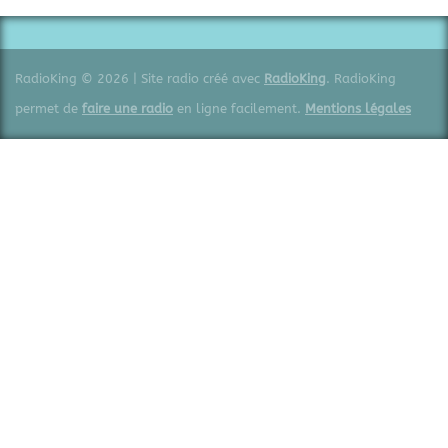
RadioKing © 2026 | Site radio créé avec
RadioKing
. RadioKing
permet de
faire une radio
en ligne facilement.
Mentions légales